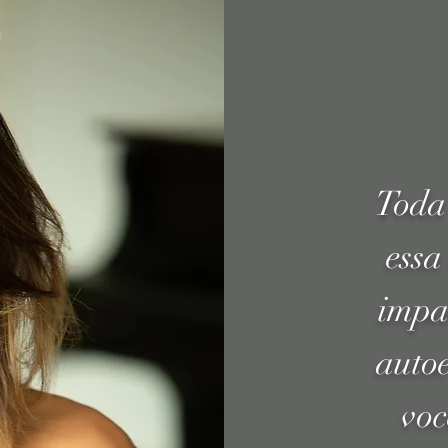
Toda 
essa
impa
autoe
voc