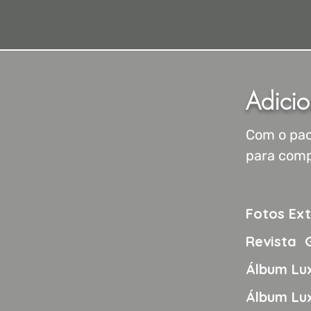
Adicio
Com o pac
para comp
Fotos Ext
Revista 
Álbum Lu
Álbum Lux