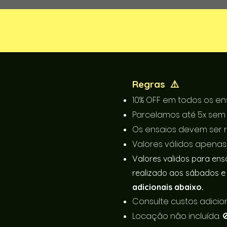
Regras ⚠️
10% OFF em todos os en
Parcelamos até 5x sem 
Os ensaios devem ser 
Valores válidos apena
Valores validos para ens
realizado aos sábados e 
adicionais abaixo.
Consulte custos adicio
Locação não incluída. 