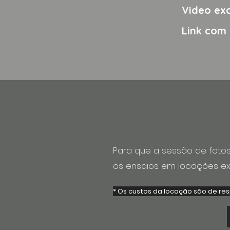
Video exc
Link com 
Para que a sessão de fotos
os ensaios em locações ext
* Os custos da locação são de res