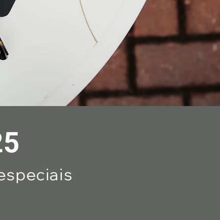
25
especiais