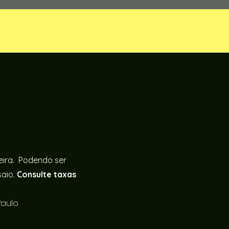
feira. Podendo ser
saio.
Consulte taxas
aulo.