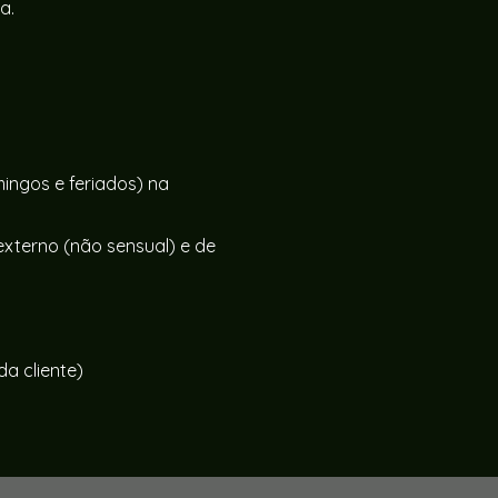
a.
ingos e feriados) na
externo (não sensual) e de
da cliente)